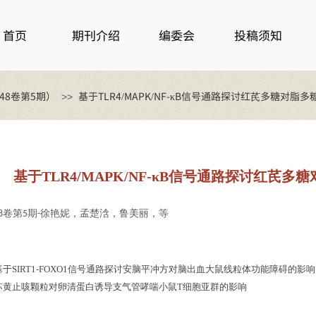
首页
期刊介绍
编委会
投稿须知
48卷第5期）
基于TLR4/MAPK/NF-κB信号通路探讨红芪多糖对
>>
基于TLR4/MAPK/NF-κB信号通路探讨红芪
卷第
期
徐艳妮，孟楚浛，鲁美丽，等
8
5
-
基于SIRT1-FOXO1信号通路探讨安脑平冲方对脑出血大鼠线粒体功能障碍的影响
苏黄止咳颗粒对卵清蛋白诱导支气管哮喘小鼠T细胞亚群的影响