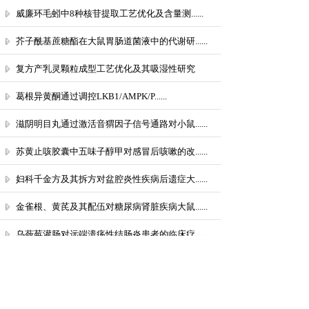
威廉环毛蚓中8种核苷提取工艺优化及含量测......
芥子酰基蔗糖酯在大鼠胃肠道菌液中的代谢研......
复方产乳灵颗粒成型工艺优化及其吸湿性研究
葛根异黄酮通过调控LKB1/AMPK/P......
滋阴明目丸通过激活音猬因子信号通路对小鼠......
苏黄止咳胶囊中五味子醇甲对感冒后咳嗽的改......
妇科千金方及其拆方对盆腔炎性疾病后遗症大......
金雀根、黄芪及其配伍对糖尿病肾脏疾病大鼠......
乌蔹莓灌肠对远端溃疡性结肠炎患者的临床疗......
共 61 条记录
1
2
3
4
5
下一页>
末页