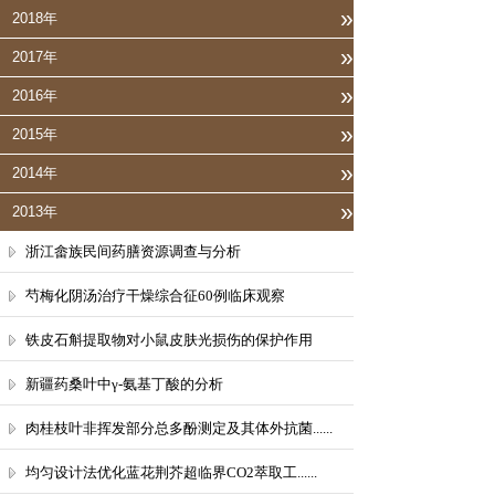
»
2018年
»
2017年
»
2016年
»
2015年
»
2014年
»
2013年
浙江畲族民间药膳资源调查与分析
芍梅化阴汤治疗干燥综合征60例临床观察
铁皮石斛提取物对小鼠皮肤光损伤的保护作用
新疆药桑叶中γ-氨基丁酸的分析
肉桂枝叶非挥发部分总多酚测定及其体外抗菌......
均匀设计法优化蓝花荆芥超临界CO2萃取工......