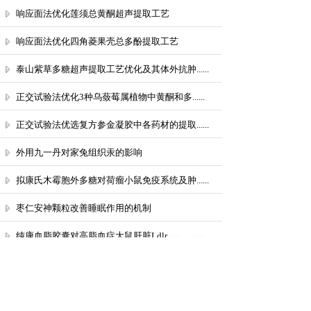
响应面法优化莲须总黄酮超声提取工艺
响应面法优化四角菱果壳总多酚提取工艺
泰山紫草多糖超声提取工艺优化及其体外抗肿......
正交试验法优化3种乌蔹莓属植物中黄酮和多......
正交试验法优选复方参金凝胶中各药材的提取......
外用九一丹对家兔组织汞的影响
拟康氏木霉胞外多糖对荷瘤小鼠免疫系统及肿......
枣仁安神颗粒改善睡眠作用的机制
纯康血脂胶囊对高脂血症大鼠肝脏Ldlr ......
共 51 条记录
1
2
3
4
下一页>
末页