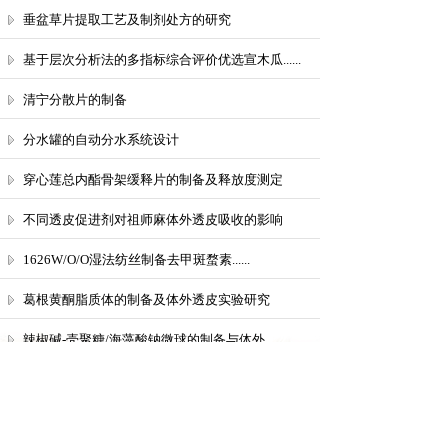
垂盆草片提取工艺及制剂处方的研究
基于层次分析法的多指标综合评价优选宣木瓜......
清宁分散片的制备
分水罐的自动分水系统设计
穿心莲总内酯骨架缓释片的制备及释放度测定
不同透皮促进剂对祖师麻体外透皮吸收的影响
1626W/O/O湿法纺丝制备去甲斑蝥素......
葛根黄酮脂质体的制备及体外透皮实验研究
辣椒碱-壳聚糖/海藻酸钠微球的制备与体外......
共 54 条记录
1
2
3
4
下一页>
末页