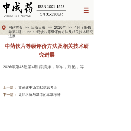
ISSN 1001-1528
CN 31-1368/R
ZHONGCHENGYAO
网站首页
>>
出版目录
>>
2026年
>>
4月（第48
卷第4期）
>>
中药饮片等级评价方法及相关技术研究
进展
中药饮片等级评价方法及相关技术研
究进展
年第
卷第
期
薛清洋，章军，刘艳，等
2026
48
4
-
上一篇：
黄芪建中汤文献信息考证
下一篇：
龙胆名称与基原的本草考辨