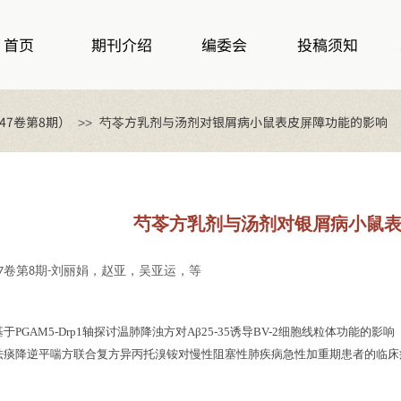
首页
期刊介绍
编委会
投稿须知
47卷第8期）
芍苓方乳剂与汤剂对银屑病小鼠表皮屏障功能的影响
>>
芍苓方乳剂与汤剂对银屑病小鼠
卷第
期
刘丽娟，赵亚，吴亚运，等
7
8
-
基于PGAM5-Drp1轴探讨温肺降浊方对Aβ25-35诱导BV-2细胞线粒体功能的影响
祛痰降逆平喘方联合复方异丙托溴铵对慢性阻塞性肺疾病急性加重期患者的临床