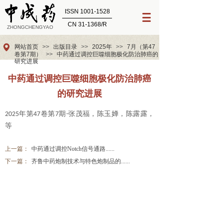
ISSN 1001-1528
CN 31-1368/R
ZHONGCHENGYAO
网站首页
>>
出版目录
>>
2025年
>>
7月（第47
卷第7期）
>>
中药通过调控巨噬细胞极化防治肺癌的
研究进展
中药通过调控巨噬细胞极化防治肺癌
的研究进展
年第
卷第
期
张茂福，陈玉婵，陈露露，
202
5
4
7
7
-
等
上一篇：
中药通过调控Notch信号通路......
下一篇：
齐鲁中药炮制技术与特色炮制品的......