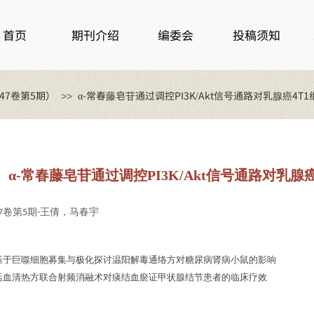
首页
期刊介绍
编委会
投稿须知
47卷第5期）
α-常春藤皂苷通过调控PI3K/Akt信号通路对乳腺癌4
>>
α-常春藤皂苷通过调控PI3K/Akt信号通路对乳
卷第
期
王倩，马春宇
7
5
-
基于巨噬细胞募集与极化探讨温阳解毒通络方对糖尿病肾病小鼠的影响
活血清热方联合射频消融术对痰结血瘀证甲状腺结节患者的临床疗效