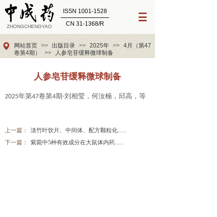
ISSN 1001-1528
CN 31-1368/R
ZHONGCHENGYAO
网站首页
>>
出版目录
>>
2025年
>>
4月（第47
卷第4期）
>>
人参皂苷缓释微球制备
人参皂苷缓释微球制备
年第
卷第
期
刘相莹，何汝楠，邱高，等
202
5
4
7
4
-
上一篇：
淡竹叶饮片、中间体、配方颗粒化......
下一篇：
紫菀中5种有效成分在大鼠体内药......