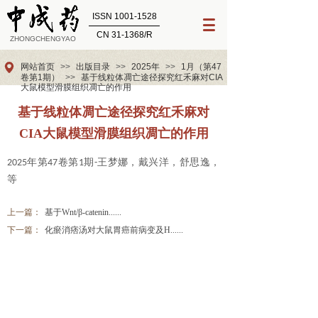
ISSN 1001-1528
CN 31-1368/R
ZHONGCHENGYAO
网站首页
>>
出版目录
>>
2025年
>>
1月（第47
卷第1期）
>>
基于线粒体凋亡途径探究红禾麻对CIA
大鼠模型滑膜组织凋亡的作用
基于线粒体凋亡途径探究红禾麻对
CIA大鼠模型滑膜组织凋亡的作用
年第
卷第
期
王梦娜，戴兴洋，舒思逸，
202
5
4
7
1
-
等
上一篇：
基于Wnt/β-catenin......
下一篇：
化瘀消痞汤对大鼠胃癌前病变及H......