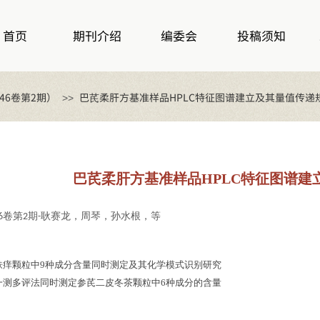
首页
期刊介绍
编委会
投稿须知
46卷第2期）
巴芪柔肝方基准样品HPLC特征图谱建立及其量值传递
>>
巴芪柔肝方基准样品HPLC特征图谱建
卷第
期
耿赛龙，周琴，孙水根，等
6
2
-
肤痒颗粒中9种成分含量同时测定及其化学模式识别研究
一测多评法同时测定参芪二皮冬茶颗粒中6种成分的含量